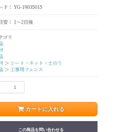
ード：
YG-19035015
目安：
1～2日後
テゴリ
品
材
品
材
＞
シート・ネット・土のう
品
＞
工事用フェンス
カートに入れる
この商品を問い合わせる