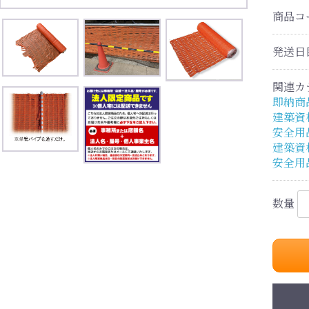
商品コ
発送日
関連カ
即納商
建築資
安全用
建築資
安全用
数量