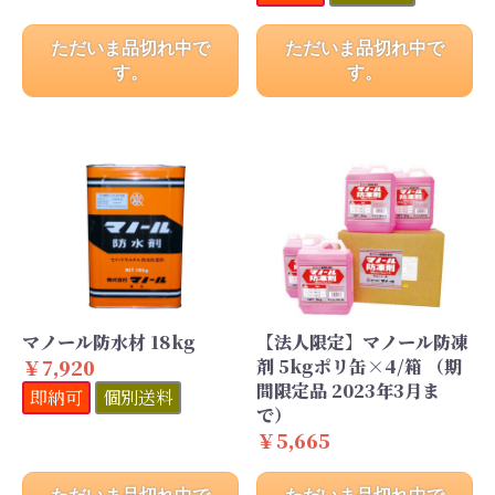
ただいま品切れ中で
ただいま品切れ中で
す。
す。
マノール防水材 18kg
【法人限定】マノール防凍
￥7,920
剤 5kgポリ缶×4/箱 （期
間限定品 2023年3月ま
即納可
個別送料
で）
￥5,665