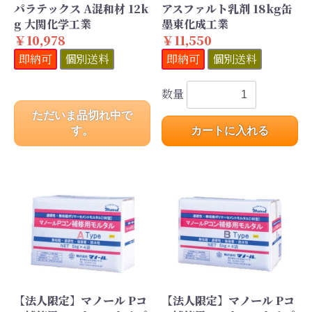
パラテックス A混和材 12k
アスファルト乳剤 18kg缶
g 大関化学工業
墨東化成工業
￥10,978
￥11,550
即納可
個別送料
即納可
個別送料
数量
ただいま品切れ中で
す。
カートに入れる
【法人限定】マノール Pコ
【法人限定】マノール Pコ