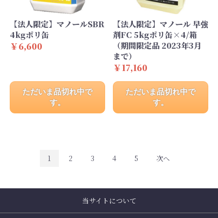
【法人限定】マノールSBR
【法人限定】マノール 早強
4kgポリ缶
剤FC 5kgポリ缶×4/箱
￥6,600
（期間限定品 2023年3月
まで）
￥17,160
ただいま品切れ中で
ただいま品切れ中で
す。
す。
1
2
3
4
5
次へ
当サイトについて