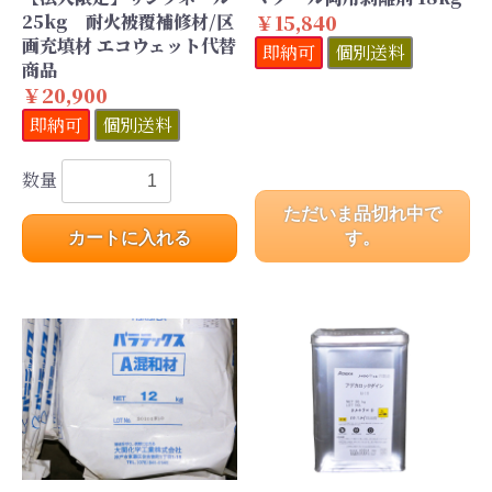
25kg 耐火被覆補修材/区
￥15,840
画充填材 エコウェット代替
即納可
個別送料
商品
￥20,900
即納可
個別送料
数量
ただいま品切れ中で
カートに入れる
す。