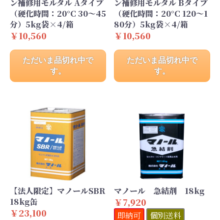
ン補修用モルタル Aタイプ
ン補修用モルタル Bタイプ
（硬化時間：20°C 30～45
（硬化時間：20°C 120～1
分）5kg袋×4/箱
80分）5kg袋×4/箱
￥10,560
￥10,560
ただいま品切れ中で
ただいま品切れ中で
す。
す。
【法人限定】マノールSBR
マノール 急結剤 18kg
18kg缶
￥7,920
￥23,100
即納可
個別送料