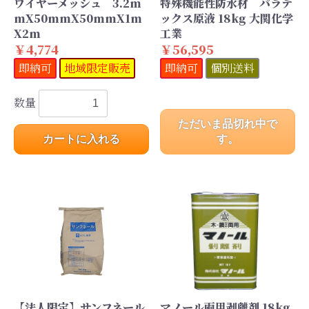
ワイヤーメッシュ 3.2m
特殊機能性防水材 パラテ
mX50mmX50mmX1m
ックス原液 18kg 大関化学
X2m
工業
￥4,774
￥56,595
即納可
地域限定販売
即納可
個別送料
数量
ただいま品切れ中で
カートに入れる
す。
【法人限定】サンフネール
マノール両用剥離剤 18kg