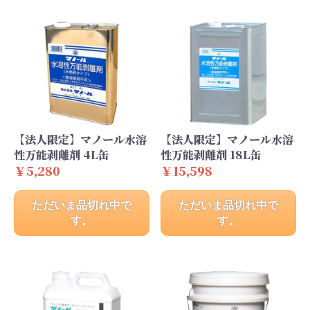
【法人限定】マノール水溶
【法人限定】マノール水溶
性万能剥離剤 4L缶
性万能剥離剤 18L缶
￥5,280
￥15,598
ただいま品切れ中で
ただいま品切れ中で
す。
す。