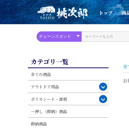
トップ
商
カテゴリ一覧
全
全ての商品
お
アウトドア用品
ポリカシート・波板
一押し（即納）商品
即納商品