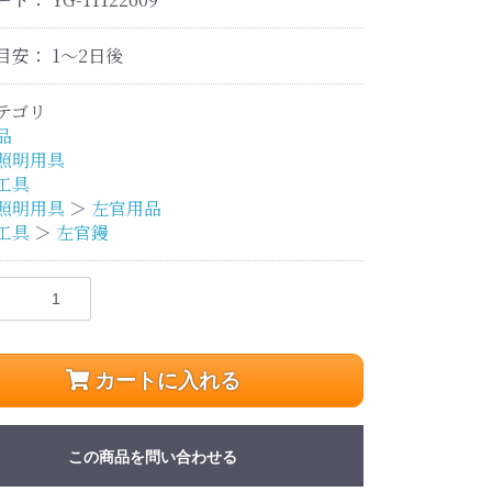
目安：
1～2日後
テゴリ
品
照明用具
工具
照明用具
＞
左官用品
工具
＞
左官鏝
カートに入れる
この商品を問い合わせる