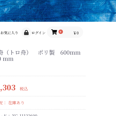
お気に入り
ログイン
￥0
0
舟（トロ舟） ポリ製 600mm
0 mm
,303
税込
況： 在庫あり
ード：
YG-11122609